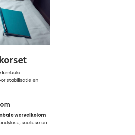
korset
e lumbale
or stabilisatie en
olom
mbale wervelkolom
ondylose, scoliose en