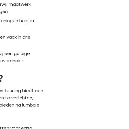
erwijl maatwerk
gen.
efeningen helpen
en vaak in drie
ij een geldige
everancier.
?
ersteuning biedt aan
n te verlichten,
 bieden na lumbale
ten voor extra