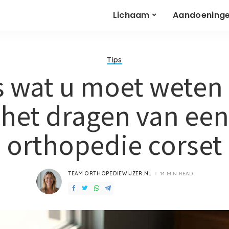
Lichaam
Aandoening
Tips
s wat u moet weten
het dragen van een
orthopedie corset
TEAM ORTHOPEDIEWIJZER.NL
14 MIN READ
POSTED
BY