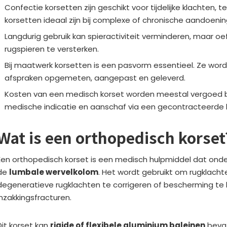
Confectie korsetten zijn geschikt voor tijdelijke klachten, t
korsetten ideaal zijn bij complexe of chronische aandoenin
Langdurig gebruik kan spieractiviteit verminderen, maar o
rugspieren te versterken.
Bij maatwerk korsetten is een pasvorm essentieel. Ze word
afspraken opgemeten, aangepast en geleverd.
Kosten van een medisch korset worden meestal vergoed b
medische indicatie en aanschaf via een gecontracteerde l
Wat is een orthopedisch korset
Een orthopedisch korset is een medisch hulpmiddel dat ond
de
lumbale wervelkolom
. Het wordt gebruikt om rugklachte
degeneratieve rugklachten te corrigeren of bescherming te
inzakkingsfracturen.
Dit korset kan
rigide of flexibele aluminium baleinen
bevat