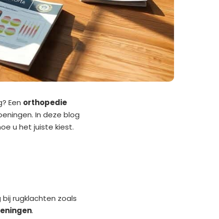
g? Een
orthopedie
doeningen. In deze blog
e u het juiste kiest.
 bij rugklachten zoals
oeningen
.