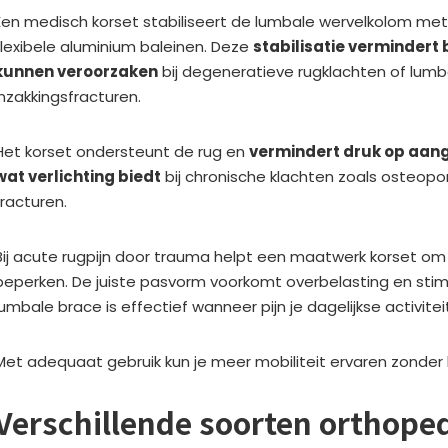
Een medisch korset stabiliseert de lumbale wervelkolom met 
flexibele aluminium baleinen. Deze
stabilisatie vermindert
kunnen veroorzaken
bij degeneratieve rugklachten of lumb
inzakkingsfracturen.
Het korset ondersteunt de rug en
vermindert druk op aan
wat verlichting biedt
bij chronische klachten zoals osteop
fracturen.
Bij acute rugpijn door trauma helpt een maatwerk korset o
beperken. De juiste pasvorm voorkomt overbelasting en stimu
lumbale brace is effectief wanneer pijn je dagelijkse activit
Met adequaat gebruik kun je meer mobiliteit ervaren zonder
Verschillende soorten orthope